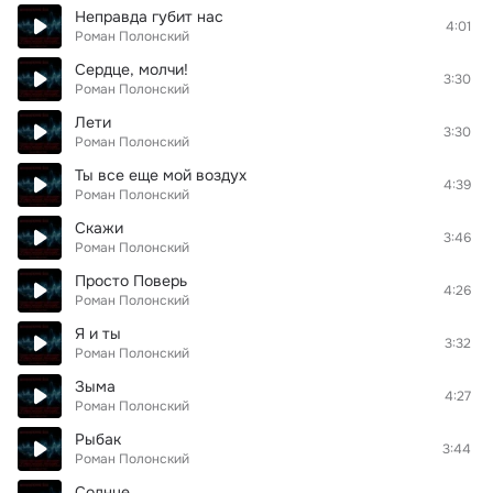
Неправда губит нас
4:01
Роман Полонский
Сердце, молчи!
3:30
Роман Полонский
Лети
3:30
Роман Полонский
Ты все еще мой воздух
4:39
Роман Полонский
Скажи
3:46
Роман Полонский
Просто Поверь
4:26
Роман Полонский
Я и ты
3:32
Роман Полонский
Зыма
4:27
Роман Полонский
Рыбак
3:44
Роман Полонский
Солнце