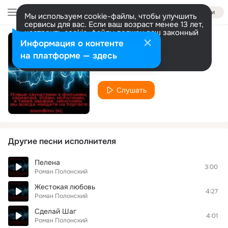
Войти
Мы используем cookie-файлы, чтобы улучшить
сервисы для вас. Если ваш возраст менее 13 лет,
настроить cookie-файлы должен ваш законный
представитель.
Больше информации
Информация о контенте
I Will Wait Forever
Разрешить все
Настроить
на платформе — здесь
Роман Полонский
Слушать
Другие песни исполнителя
Пелена
3:00
Роман Полонский
Жестокая любовь
4:27
Роман Полонский
Сделай Шаг
4:01
Роман Полонский