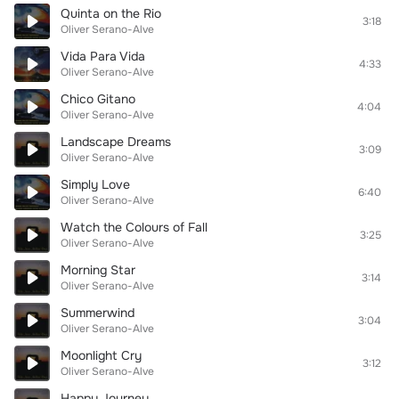
Quinta on the Rio
3:18
Oliver Serano-Alve
Vida Para Vida
4:33
Oliver Serano-Alve
Chico Gitano
4:04
Oliver Serano-Alve
Landscape Dreams
3:09
Oliver Serano-Alve
Simply Love
6:40
Oliver Serano-Alve
Watch the Colours of Fall
3:25
Oliver Serano-Alve
Morning Star
3:14
Oliver Serano-Alve
Summerwind
3:04
Oliver Serano-Alve
Moonlight Cry
3:12
Oliver Serano-Alve
Happy Journey