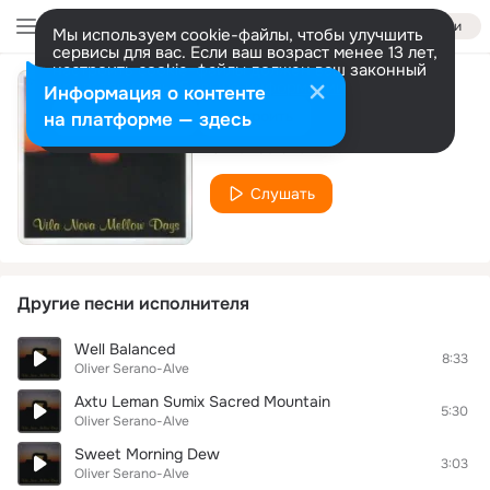
Войти
Мы используем cookie-файлы, чтобы улучшить
сервисы для вас. Если ваш возраст менее 13 лет,
настроить cookie-файлы должен ваш законный
представитель.
Больше информации
Информация о контенте
Sattva Art Music
Разрешить все
Настроить
на платформе — здесь
Oliver Serano-Alve
Слушать
Другие песни исполнителя
Well Balanced
8:33
Oliver Serano-Alve
Axtu Leman Sumix Sacred Mountain
5:30
Oliver Serano-Alve
Sweet Morning Dew
3:03
Oliver Serano-Alve