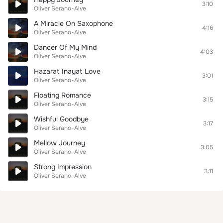
3:10
Oliver Serano-Alve
A Miracle On Saxophone
4:16
Oliver Serano-Alve
Dancer Of My Mind
4:03
Oliver Serano-Alve
Hazarat Inayat Love
3:01
Oliver Serano-Alve
Floating Romance
3:15
Oliver Serano-Alve
Wishful Goodbye
3:17
Oliver Serano-Alve
Mellow Journey
3:05
Oliver Serano-Alve
Strong Impression
3:11
Oliver Serano-Alve