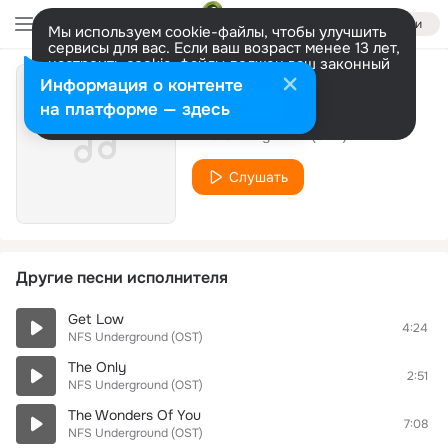
Войти
Мы используем cookie-файлы, чтобы улучшить
сервисы для вас. Если ваш возраст менее 13 лет,
настроить cookie-файлы должен ваш законный
представитель.
Больше информации
Информация о контенте
Keep It Coming
Разрешить все
Настроить
на платформе — здесь
NFS Underground (OST)
Слушать
Другие песни исполнителя
Get Low
4:24
NFS Underground (OST)
The Only
2:51
NFS Underground (OST)
The Wonders Of You
7:08
NFS Underground (OST)