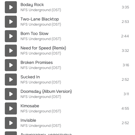
Boday Rock
3:35
NFS Underground (OST)
Two-Lane Blacktop
2:53
NFS Underground (OST)
Born Too Slow
2:44
NFS Underground (OST)
Need for Speed (Remix)
3:32
NFS Underground (OST)
Broken Promises
3:16
NFS Underground (OST)
Sucked In
2:52
NFS Underground (OST)
Doomsday (Album Version)
3:11
NFS Underground (OST)
Kimosabe
4:55
NFS Underground (OST)
Invisible
2:52
NFS Underground (OST)
Аудиозапись недоступна