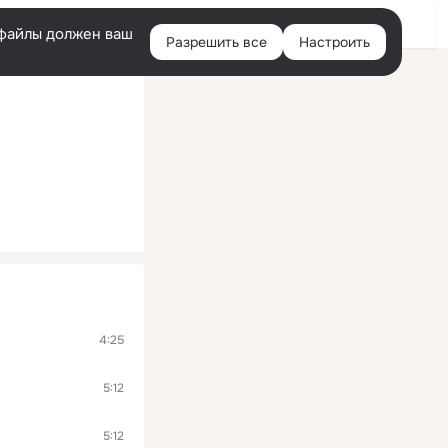
Войти
e-файлы должен ваш
Разрешить все
Настроить
Правая
колонка
4:25
5:12
5:12