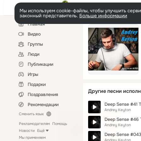
Мы используем cookie-файлы, чтобы улучшить сервис
законный представитель.
Больше информации
Левая
Главная
колонка
Видео
Группы
Люди
Публикации
Игры
Подарки
Другие песни исполн
Поздравления
Deep Sense #41 
Рекомендации
Andrey Keyton
Сменить язык
Deep Sense #46 
Рекламодателям
Помощь
Andrey Keyton
Новости
Ещё
Deep Sense #043
Мы применяем
Andrey Keyton