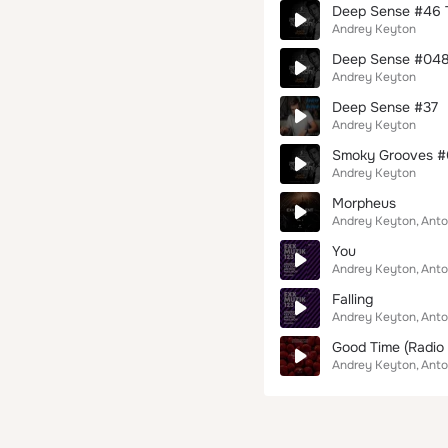
Deep Sense #46 
Andrey Keyton
Deep Sense #048
Andrey Keyton
Deep Sense #37
Andrey Keyton
Smoky Grooves #0
Andrey Keyton
Morpheus
Andrey Keyton
Anto
You
Andrey Keyton
Anto
Falling
Andrey Keyton
Anto
Good Time (Radio 
Andrey Keyton
Anto