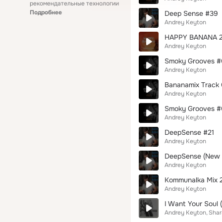
рекомендательные технологии
Подробнее
Deep Sense #39
Andrey Keyton
HAPPY BANANA 20
Andrey Keyton
Smoky Grooves #
Andrey Keyton
Bananamix Track
Andrey Keyton
Smoky Grooves #
Andrey Keyton
DeepSense #21
Andrey Keyton
DeepSense (New Y
Andrey Keyton
Kommunalka Mix 
Andrey Keyton
I Want Your Soul (
Andrey Keyton
Shar