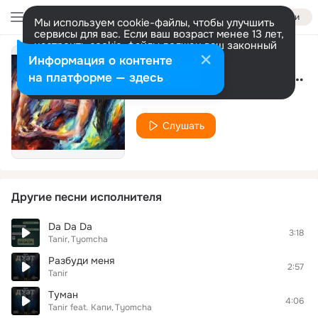
Войти
Мы используем cookie-файлы, чтобы улучшить
сервисы для вас. Если ваш возраст менее 13 лет,
настроить cookie-файлы должен ваш законный
представитель.
Больше информации
Информация о контенте
Научи не падать в низ
Разрешить все
Настроить
на платформе — здесь
Tanir
Слушать
Другие песни исполнителя
Da Da Da
3:18
Tanir
Tyomcha
Разбуди меня
2:57
Tanir
Туман
4:06
Tanir
feat.
Капи
Tyomcha