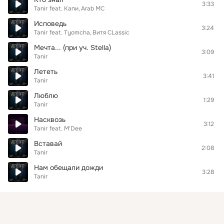
3:33
Tanir
feat.
Капи
Arab MC
Исповедь
3:24
Tanir
feat.
Tyomcha
Витя CLassic
Мечта... (при уч. Stella)
3:09
Tanir
Лететь
3:41
Tanir
Люблю
1:29
Tanir
Насквозь
3:12
Tanir
feat.
M'Dee
Вставай
2:08
Tanir
Нам обещали дожди
3:28
Tanir