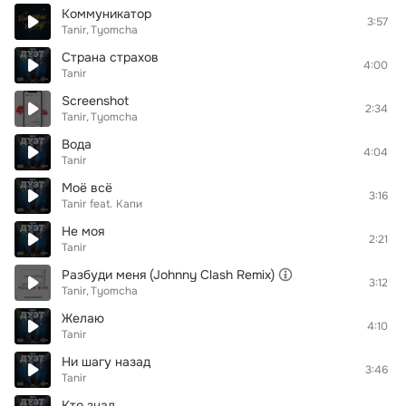
Коммуникатор
3:57
Tanir
Tyomcha
Страна страхов
4:00
Tanir
Screenshot
2:34
Tanir
Tyomcha
Вода
4:04
Tanir
Моё всё
3:16
Tanir
feat.
Капи
Не моя
2:21
Tanir
Разбуди меня (Johnny Clash Remix)
3:12
Tanir
Tyomcha
Желаю
4:10
Tanir
Ни шагу назад
3:46
Tanir
Кто знал