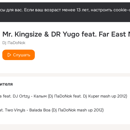
ы для вас. Если ваш возраст менее 13 лет, настроить cooki
Dj ПaDoNok
Слушать
ителя
 feat. DJ Ortzy - Калым (Dj ПaDoNok feat. Dj Kuper mash up 2012)
at. Two Vinyls - Balada Boa (Dj ПaDoNok mash up 2012)