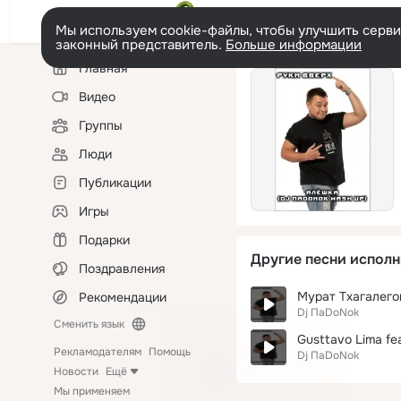
Мы используем cookie-файлы, чтобы улучшить сервис
законный представитель.
Больше информации
Левая
Главная
колонка
Видео
Группы
Люди
Публикации
Игры
Подарки
Другие песни исполн
Поздравления
Мурат Тхагалегов
Рекомендации
Dj ПaDoNok
Сменить язык
Gusttavo Lima fe
Рекламодателям
Помощь
Dj ПaDoNok
Новости
Ещё
Мы применяем