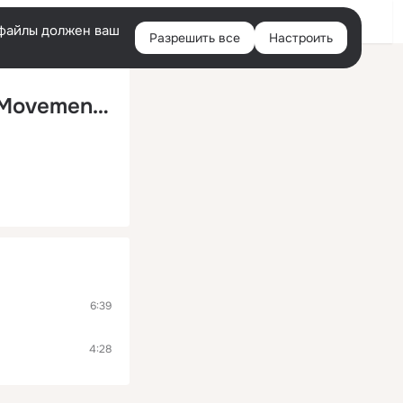
Войти
e-файлы должен ваш
Разрешить все
Настроить
Правая
колонка
Mr. Kingsize & DR Yugo feat. Far East Movement, Cover Drive & Pavel Bumov - Le Papapa Style feat. Turn Up The Love (Dj ПaDoNok Mash Up 2012)
6:39
4:28