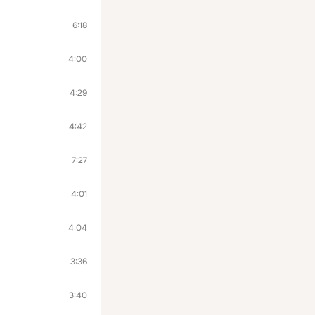
6:18
4:00
4:29
4:42
7:27
4:01
4:04
3:36
3:40