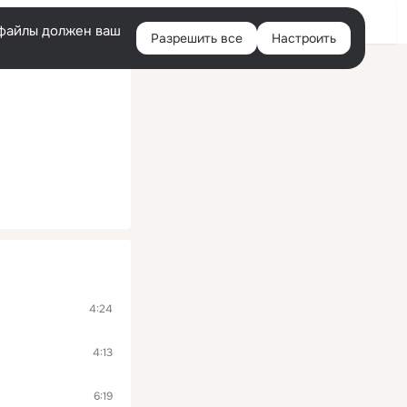
Войти
e-файлы должен ваш
Разрешить все
Настроить
Правая
колонка
4:24
4:13
6:19