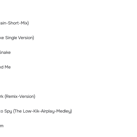
ain-Short-Mix)
ke Single Version)
 Snake
ed Me
rk (Remix-Version)
to Spy (The Low-Kik-Airplay-Medley)
am