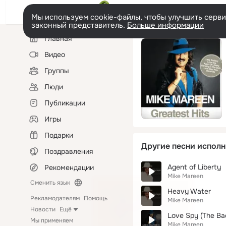
Мы используем cookie-файлы, чтобы улучшить сервис
законный представитель.
Больше информации
Левая
Главная
колонка
Видео
Группы
Люди
Публикации
Игры
Подарки
Другие песни исполн
Поздравления
Agent of Liberty
Рекомендации
Mike Mareen
Сменить язык
Heavy Water
Рекламодателям
Помощь
Mike Mareen
Новости
Ещё
Love Spy (The Ba
Мы применяем
Mike Mareen