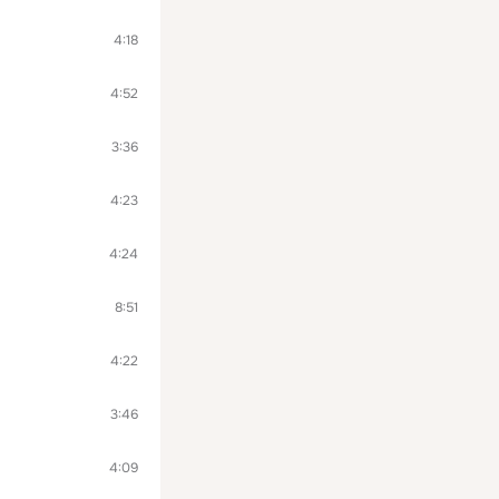
4:18
4:52
3:36
4:23
4:24
8:51
4:22
3:46
4:09