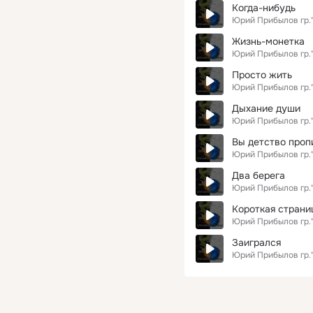
Когда-нибудь
Юрий Прибылов гр.
Жизнь-монетка
Юрий Прибылов гр.
Просто жить
Юрий Прибылов гр.
Дыхание души
Юрий Прибылов гр.
Вы детство проп
Юрий Прибылов гр.
Два берега
Юрий Прибылов гр.
Короткая страни
Юрий Прибылов гр.
Заигрался
Юрий Прибылов гр.