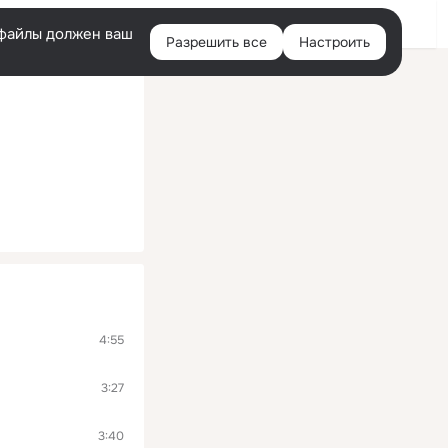
Войти
e-файлы должен ваш
Разрешить все
Настроить
Правая
колонка
4:55
3:27
3:40