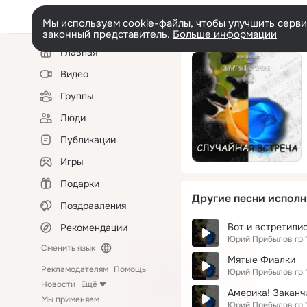
Мы используем cookie-файлы, чтобы улучшить сервис
законный представитель.
Больше информации
Левая
Главная
колонка
Видео
Группы
Люди
Публикации
Игры
Подарки
Другие песни исполн
Поздравления
Вот и встретили
Рекомендации
Юрий Прибылов гр.
Сменить язык
Мятые Фиалки
Рекламодателям
Помощь
Юрий Прибылов гр.
Новости
Ещё
Америка! Заканч
Мы применяем
Юрий Прибылов гр.