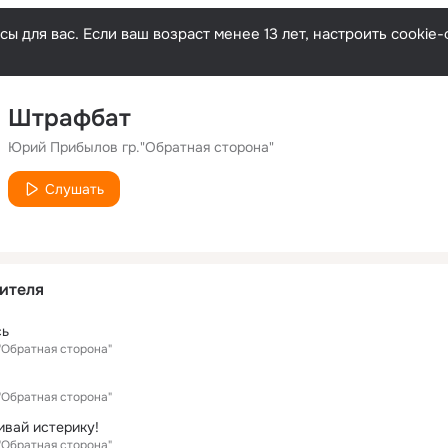
ы для вас. Если ваш возраст менее 13 лет, настроить cooki
Штрафбат
Юрий Прибылов гр."Обратная сторона"
Слушать
ителя
сь
"Обратная сторона"
"Обратная сторона"
ивай истерику!
"Обратная сторона"