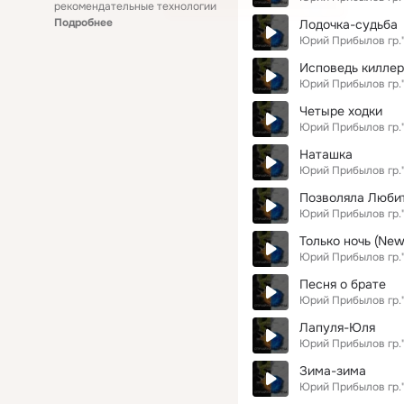
рекомендательные технологии
Подробнее
Лодочка-судьба
Юрий Прибылов гр.
Исповедь килле
Юрий Прибылов гр.
Четыре ходки
Юрий Прибылов гр.
Наташка
Юрий Прибылов гр.
Позволяла Люби
Юрий Прибылов гр.
Только ночь (New
Юрий Прибылов гр.
Песня о брате
Юрий Прибылов гр.
Лапуля-Юля
Юрий Прибылов гр.
Зима-зима
Юрий Прибылов гр.