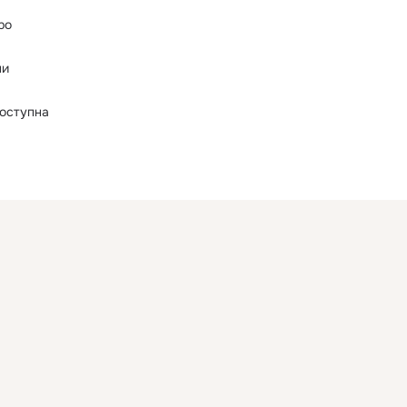
ро
ни
оступна