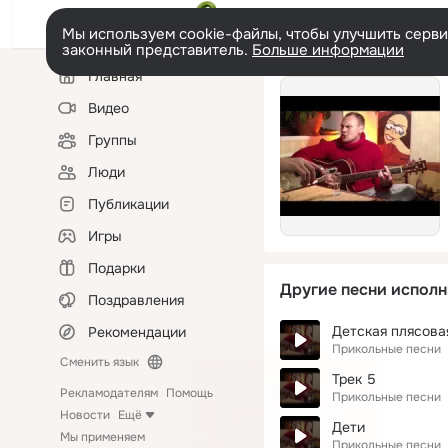
Мы используем cookie-файлы, чтобы улучшить сервис
законный представитель.
Больше информации
Левая
Главная
колонка
Видео
Группы
Люди
Публикации
Игры
Подарки
Другие песни исполн
Поздравления
Детская плясова
Рекомендации
Прикольные песни
Сменить язык
Трек 5
Рекламодателям
Помощь
Прикольные песни
Новости
Ещё
Дети
Мы применяем
Прикольные песни