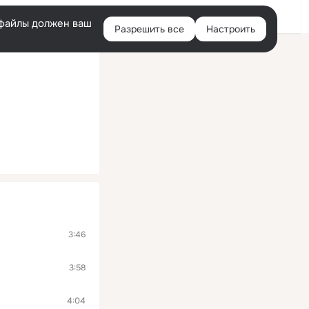
Войти
e-файлы должен ваш
Разрешить все
Настроить
Правая
колонка
3:46
3:58
4:04