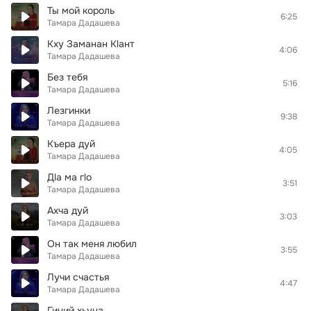
Ты мой король
6:25
Тамара Дадашева
Кху Заманан Кlант
4:06
Тамара Дадашева
Без тебя
5:16
Тамара Дадашева
Лезгинки
9:38
Тамара Дадашева
Къера дуй
4:05
Тамара Дадашева
Дlа ма гlо
3:51
Тамара Дадашева
Ахча дуй
3:03
Тамара Дадашева
Он так меня любил
3:55
Тамара Дадашева
Лучи счастья
4:47
Тамара Дадашева
Гиний хьуна