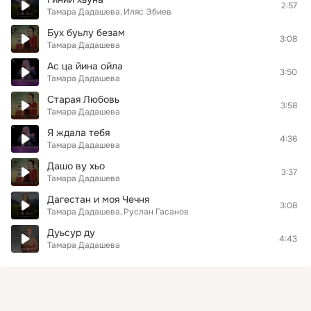
2:57
Тамара Дадашева
Иляс Эбиев
Бух буьлу безам
3:08
Тамара Дадашева
Ас ца йина ойла
3:50
Тамара Дадашева
Старая Любовь
3:58
Тамара Дадашева
Я ждала тебя
4:36
Тамара Дадашева
Дашо ву хьо
3:37
Тамара Дадашева
Дагестан и моя Чечня
3:08
Тамара Дадашева
Руслан Гасанов
Дуьсур ду
4:43
Тамара Дадашева