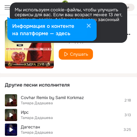
Войти
Мы используем cookie-файлы, чтобы улучшить
сервисы для вас. Если ваш возраст менее 13 лет,
настроить cookie-файлы должен ваш законный
представитель.
Больше информации
Информация о контенте
Маме (New 2014) [M95]
Разрешить все
Настроить
на платформе — здесь
Тамара Дадашева
Слушать
Другие песни исполнителя
Covhar Remix by Samil Korkmaz
2:18
Тамара Дадашева
Ирс
3:13
Тамара Дадашева
Дагестан
3:25
Тамара Дадашева