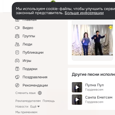
Мы используем cookie-файлы, чтобы улучшить сервис
законный представитель.
Больше информации
Левая
Главная
колонка
Видео
Группы
Люди
Публикации
Игры
Подарки
Другие песни исполн
Поздравления
Пулна Пул
Рекомендации
Гордеевсем
Сменить язык
Санпа Еметсем
Рекламодателям
Помощь
Гордеевсем
Новости
Ещё
Мы применяем