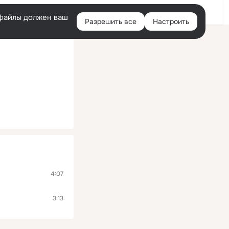
Войти
e-файлы должен ваш
Разрешить все
Настроить
Правая
колонка
4:07
3:13