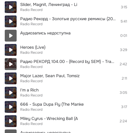
Slider, Magnit, Ленинград - Li
3:15
Radio Record
Радио Рекорд - Золотые русские ремиксы (2009)
5:41
Radio Record
Аудиозапись недоступна
0:01
Heroes (Live)
3:29
Radio Record
Радио РЕКОРД 104.00 - (Record by SEM) - Track 8 - G-Spott - Sadness (Колбасный Цех 7)
2:42
Radio Record
Major Lazer, Sean Paul, Tomsiz
2:11
Radio Record
I'm a Rich
3:05
Radio Record
666 - Supa Dupa Fly (The Manke
3:17
Radio Record
Miley Cyrus - Wrecking Ball (A
2:24
Radio Record
Аудиозапись недоступна