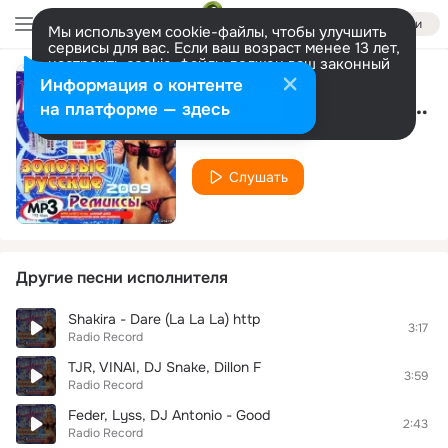
Войти
Мы используем cookie-файлы, чтобы улучшить
сервисы для вас. Если ваш возраст менее 13 лет,
настроить cookie-файлы должен ваш законный
представитель.
Больше информации
Информация о контенте
Ed Sheeran - Don't (Don Diablo
Разрешить все
Настроить
на платформе — здесь
Radio Record
Слушать
Другие песни исполнителя
Shakira - Dare (La La La) http
3:17
Radio Record
TJR, VINAI, DJ Snake, Dillon F
3:59
Radio Record
Feder, Lyss, DJ Antonio - Good
2:43
Radio Record