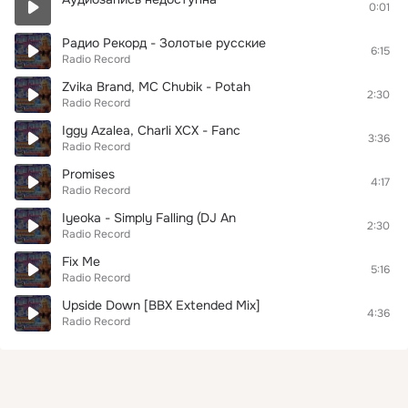
0:01
Радио Рекорд - Золотые русские
6:15
Radio Record
Zvika Brand, MC Chubik - Potah
2:30
Radio Record
Iggy Azalea, Charli XCX - Fanc
3:36
Radio Record
Promises
4:17
Radio Record
Iyeoka - Simply Falling (DJ An
2:30
Radio Record
Fix Me
5:16
Radio Record
Upside Down [BBX Extended Mix]
4:36
Radio Record