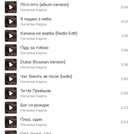
Літо-літо (album version)
3:24
Наталка Карпа
Я падаю з неба
4:01
Наталка Карпа
Калина не верба (Radio Edit)
2:10
Наталка Карпа
Піду за тобою
3:56
Наталка Карпа
Dubai (Russian Version)
3:36
Наталка Карпа
Час біжить як пісок (radio)
3:50
Наталка Карпа
Ти Не Прийшов
3:45
Наталка Карпа
Бог ся рождає
2:23
Наталка Карпа
Плюс один
3:24
Наталка Карпа
Спи, Ісусе, спи