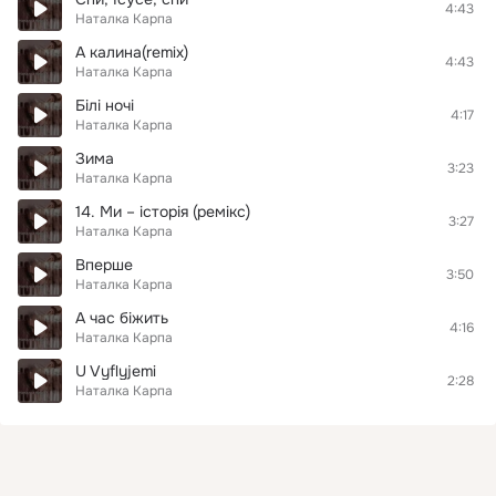
4:43
Наталка Карпа
А калина(remix)
4:43
Наталка Карпа
Білі ночі
4:17
Наталка Карпа
Зима
3:23
Наталка Карпа
14. Ми – історія (ремікс)
3:27
Наталка Карпа
Вперше
3:50
Наталка Карпа
А час біжить
4:16
Наталка Карпа
U Vyflyjemi
2:28
Наталка Карпа