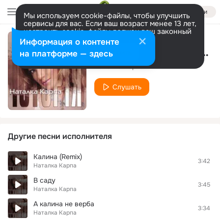
Войти
Мы используем cookie-файлы, чтобы улучшить
сервисы для вас. Если ваш возраст менее 13 лет,
настроить cookie-файлы должен ваш законный
представитель.
Больше информации
Информация о контенте
Піду За Тобою (2014)
Разрешить все
Настроить
на платформе — здесь
Наталка Карпа
Слушать
Другие песни исполнителя
Калина (Remix)
3:42
Наталка Карпа
В саду
3:45
Наталка Карпа
А калина не верба
3:34
Наталка Карпа