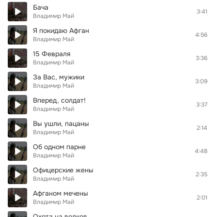
Бача
3:41
Владимир Май
Я покидаю Афган
4:56
Владимир Май
15 Февраля
3:36
Владимир Май
За Вас, мужики
3:09
Владимир Май
Вперед, солдат!
3:37
Владимир Май
Вы ушли, пацаны
2:14
Владимир Май
Об одном парне
4:48
Владимир Май
Офицерские жены
2:35
Владимир Май
Афганом мечены
2:01
Владимир Май
Охота на волков