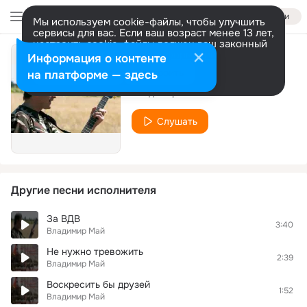
Войти
Мы используем cookie-файлы, чтобы улучшить
сервисы для вас. Если ваш возраст менее 13 лет,
настроить cookie-файлы должен ваш законный
представитель.
Больше информации
Информация о контенте
Горячая точка
Разрешить все
Настроить
на платформе — здесь
Владимир Май
Слушать
Другие песни исполнителя
За ВДВ
3:40
Владимир Май
Не нужно тревожить
2:39
Владимир Май
Воскресить бы друзей
1:52
Владимир Май