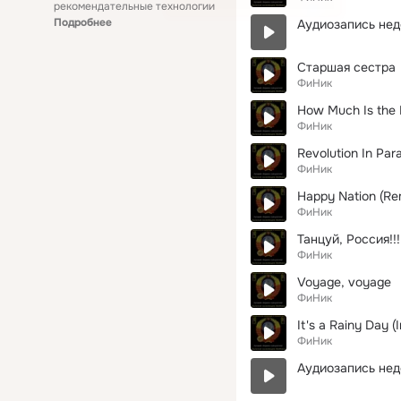
рекомендательные технологии
Подробнее
Аудиозапись нед
Старшая сестра
ФиНик
How Much Is the 
ФиНик
Revolution In Par
ФиНик
Happy Nation (Re
ФиНик
Танцуй, Россия!!!
ФиНик
Voyage, voyage
ФиНик
It's a Rainy Day (
ФиНик
Аудиозапись нед