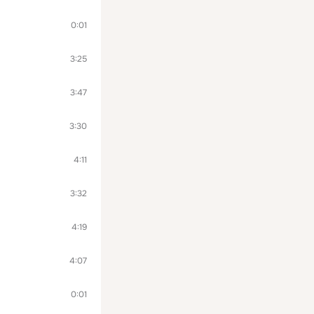
0:01
3:25
3:47
3:30
4:11
3:32
4:19
4:07
0:01