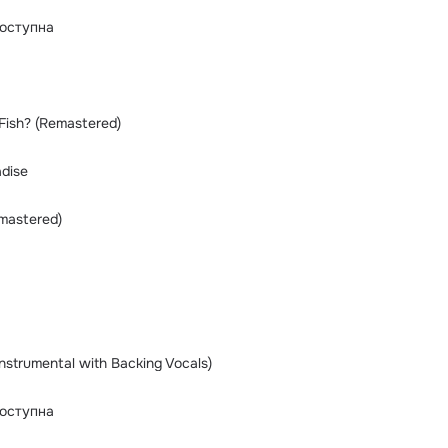
оступна
Fish? (Remastered)
adise
mastered)
Instrumental with Backing Vocals)
оступна