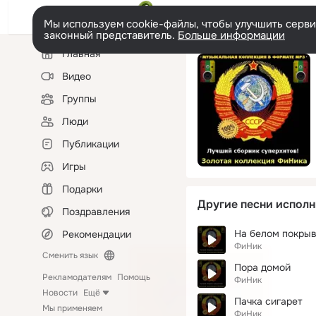
Мы используем cookie-файлы, чтобы улучшить сервис
законный представитель.
Больше информации
Левая
Главная
колонка
Видео
Группы
Люди
Публикации
Игры
Подарки
Другие песни исполн
Поздравления
На белом покрыв
Рекомендации
ФиНик
Сменить язык
Пора домой
Рекламодателям
Помощь
ФиНик
Новости
Ещё
Пачка сигарет
Мы применяем
ФиНик