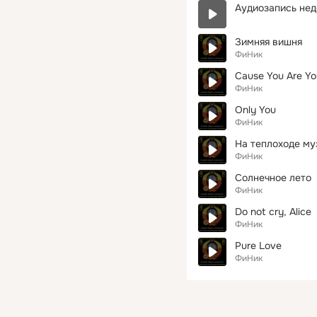
Аудиозапись нед
Зимняя вишня
ФиНик
Cause You Are You
ФиНик
Only You
ФиНик
На теплоходе му
ФиНик
Солнечное лето
ФиНик
Do not cry, Alice
ФиНик
Pure Love
ФиНик