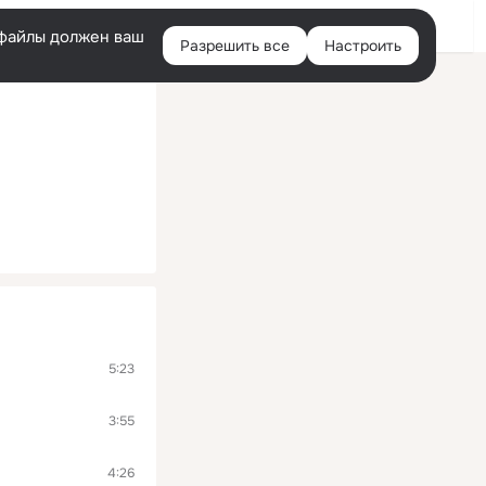
Войти
e-файлы должен ваш
Разрешить все
Настроить
Правая
колонка
5:23
3:55
4:26