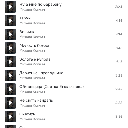
Ну а мне по барабану
3:24
Михаил Колчин
Табун
4:14
Михаил Колчин
Волчица
4:14
Михаил Колчин
Милость божья
3:48
Михаил Колчин
Золотые купола
6:15
Михаил Колчин
Девчонка- проводница
3:29
Михаил Колчин
Обманщица (Светка Емельянова)
2:47
Михаил Колчин
Не снять кандалы
4:33
Михаил Колчин
Снегири.
3:56
Михаил Колчин
Сны