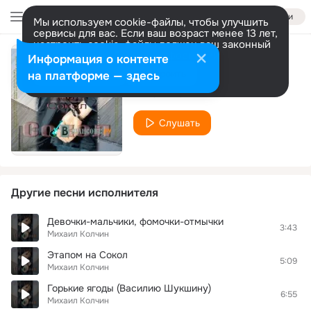
Войти
Мы используем cookie-файлы, чтобы улучшить
сервисы для вас. Если ваш возраст менее 13 лет,
настроить cookie-файлы должен ваш законный
представитель.
Больше информации
Информация о контенте
Прикосновение
Разрешить все
Настроить
на платформе — здесь
Михаил Колчин
Слушать
Другие песни исполнителя
Девочки-мальчики, фомочки-отмычки
3:43
Михаил Колчин
Этапом на Сокол
5:09
Михаил Колчин
Горькие ягоды (Василию Шукшину)
6:55
Михаил Колчин