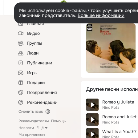
Мы используем cookie-файлы, чтобы улучшить сервис
законный представитель.
Больше информации
Левая
Главная
колонка
Видео
Группы
Люди
Публикации
Игры
Подарки
Другие песни исполн
Поздравления
Romeo y Julieta
Рекомендации
Nino Rota
Сменить язык
Romeo and Juliet
Рекламодателям
Помощь
Nino Rota
Новости
Ещё
What Is a Youth?
Мы применяем
Nino Rota