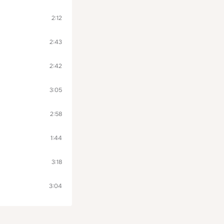
2:12
2:43
2:42
3:05
2:58
1:44
3:18
3:04