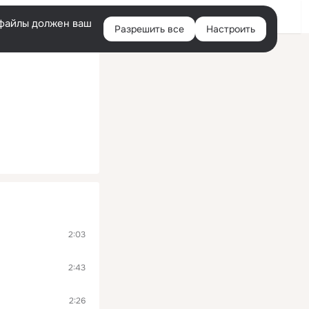
Войти
e-файлы должен ваш
Разрешить все
Настроить
Правая
колонка
2:03
2:43
2:26