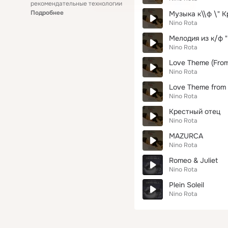
рекомендательные технологии
Подробнее
Музыка к\\ф \" К
Nino Rota
Мелодия из к/ф 
Nino Rota
Love Theme (From
Nino Rota
Love Theme from R
Nino Rota
Крестный отец
Nino Rota
MAZURCA
Nino Rota
Romeo & Juliet
Nino Rota
Plein Soleil
Nino Rota