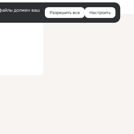
Войти
e-файлы должен ваш
Разрешить все
Настроить
Правая
колонка