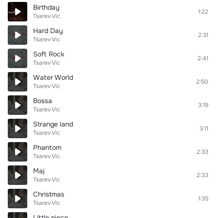
Birthday
1:22
Tsarev Vic
Hard Day
2:31
Tsarev Vic
Soft Rock
2:41
Tsarev Vic
Water World
2:50
Tsarev Vic
Bossa
3:19
Tsarev Vic
Strange land
3:11
Tsarev Vic
Phantom
2:33
Tsarev Vic
Maj
2:33
Tsarev Vic
Christmas
1:35
Tsarev Vic
Little piece