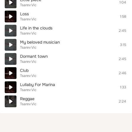
1:04
Tsarev Vic
Loss
1:58
Tsarev Vic
Life in the clouds
2:45
Tsarev Vic
My beloved musician
3:15
Tsarev Vic
Dormant town
2:45
Tsarev Vic
Club
2:46
Tsarev Vic
Lullaby For Marina
1:33
Tsarev Vic
Reggae
2:24
Tsarev Vic