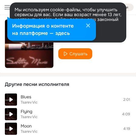
Войти
Мы используем cookie-файлы, чтобы улучшить
сервисы для вас. Если ваш возраст менее 13 лет,
настроить cookie-файлы должен ваш законный
представитель.
Больше информации
Информация о контенте
Prime-Time
Разрешить все
Настроить
на платформе — здесь
Tsarev Vic
Слушать
Другие песни исполнителя
Blues
2:01
Tsarev Vic
Flying
4:09
Tsarev Vic
Moon
4:19
Tsarev Vic