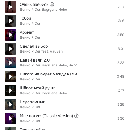
Очень заебись
2:37
Денис RiDer
Bagryana Nebo
Тобой
3:16
Денис RiDer
Аромат
3:58
Денис RiDer
Сделал выбор
3:01
Денис RiDer
feat.
RayBan
Давай вали 2.0
2:22
Денис RiDer
Bagryana Nebo
BVZA
Никого не будет между нами
3:48
Денис RiDer
Шёпот моей души
2:17
Денис RiDer
Bagryana Nebo
Неделимыми
3:28
Денис RiDer
Мне похую (Classic Version)
3:36
Денис RiDer
Таю на губах