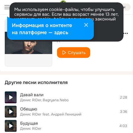
Войти
Мы используем cookie-файлы, чтобы улучшить
сервисы для вас. Если ваш возраст менее 13 лет,
настроить cookie-файлы должен ваш законный
представитель.
Больше информации
Информация о контенте
Bomba (DJ Dark6120 Remix)
Разрешить все
Настроить
на платформе — здесь
Денис RiDer
Слушать
Другие песни исполнителя
Давай вали
2:28
Денис RiDer
Bagryana Nebo
Обещаю
3:36
Денис RiDer
feat.
Андрей Леницкий
Будущая
4:03
Денис RiDer