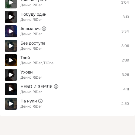
3:04
Денис RiDer
Побуду один
3:13
Денис RiDer
Аномалия
3:34
Денис RiDer
Без доступа
3:06
Денис RiDer
Тлей
2:39
Денис RiDer
T1One
Уходи
3:26
Денис RiDer
НЕБО И ЗЕМЛЯ
4:11
Денис RiDer
На нули
2:50
Денис RiDer