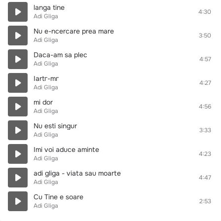
langa tine
4:30
Adi Gliga
Nu e-ncercare prea mare
3:50
Adi Gliga
Daca-am sa plec
4:57
Adi Gliga
Iartг-mг
4:27
Adi Gliga
mi dor
4:56
Adi Gliga
Nu esti singur
3:33
Adi Gliga
Imi voi aduce aminte
4:23
Adi Gliga
adi gliga - viata sau moarte
4:47
Adi Gliga
Cu Tine e soare
2:53
Adi Gliga