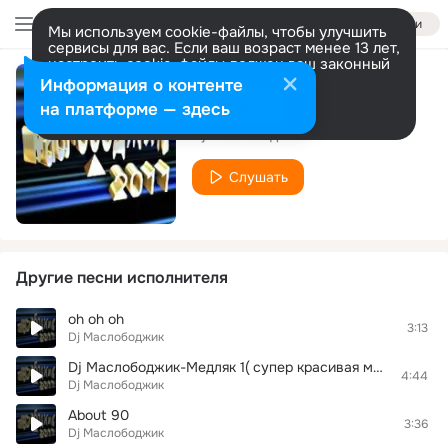
Войти
Мы используем cookie-файлы, чтобы улучшить
сервисы для вас. Если ваш возраст менее 13 лет,
настроить cookie-файлы должен ваш законный
представитель.
Больше информации
Информация о контенте
Бит (2012)
Разрешить все
Настроить
на платформе — здесь
Dj Маслободжик
Слушать
Другие песни исполнителя
oh oh oh
3:13
Dj Маслободжик
Dj Маслободжик-Медляк 1( супер красивая мелодия , космическая музыка
4:44
Dj Маслободжик
About 90
3:36
Dj Маслободжик