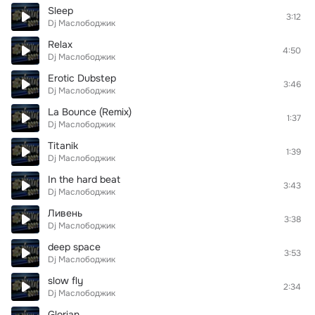
Sleep
3:12
Dj Маслободжик
Relax
4:50
Dj Маслободжик
Erotic Dubstep
3:46
Dj Маслободжик
La Bounce (Remix)
1:37
Dj Маслободжик
Titanik
1:39
Dj Маслободжик
In the hard beat
3:43
Dj Маслободжик
Ливень
3:38
Dj Маслободжик
deep space
3:53
Dj Маслободжик
slow fly
2:34
Dj Маслободжик
Glorian