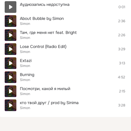
Аудиозапись недоступна
0:01
About Bubble by Simon
2:36
Simon
Там, где меня нет feat. Bright
2:26
Simon
Lose Control (Radio Edit)
3:29
Simon
Extazi
3:13
Simon
Burning
4:52
Simon
Посмотри, какой я милый
2:15
Simon
кто твой друг / prod by Sinima
3:28
Simon