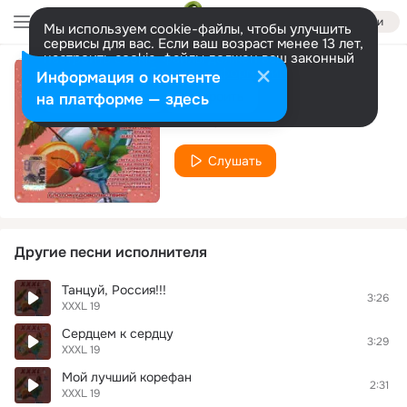
Войти
Мы используем cookie-файлы, чтобы улучшить
сервисы для вас. Если ваш возраст менее 13 лет,
настроить cookie-файлы должен ваш законный
представитель.
Больше информации
Информация о контенте
Elia - Ragi
Разрешить все
Настроить
на платформе — здесь
XXXL 19
Слушать
Другие песни исполнителя
Танцуй, Россия!!!
3:26
XXXL 19
Сердцем к сердцу
3:29
XXXL 19
Мой лучший корефан
2:31
XXXL 19