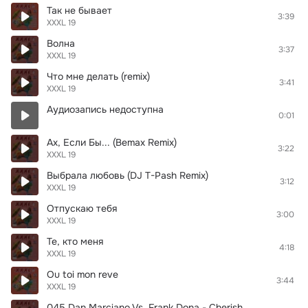
Так не бывает
3:39
XXXL 19
Волна
3:37
XXXL 19
Что мне делать (remix)
3:41
XXXL 19
Аудиозапись недоступна
0:01
Ах, Если Бы... (Bemax Remix)
3:22
XXXL 19
Выбрала любовь (DJ T-Pash Remix)
3:12
XXXL 19
Отпускаю тебя
3:00
XXXL 19
Те, кто меня
4:18
XXXL 19
Ou toi mon reve
3:44
XXXL 19
045 Dan Marciano Vs. Frank Dona - Cherish