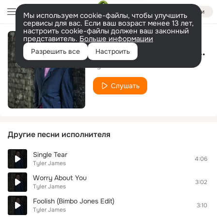
Войти
Мы используем cookie-файлы, чтобы улучшить
сервисы для вас. Если ваш возраст менее 13 лет,
настроить cookie-файлы должен ваш законный
представитель.
Больше информации
Foolish (Bimbo Jones Remix)
Разрешить все
Настроить
Tyler James
Слушать
Другие песни исполнителя
Single Tear
4:06
Tyler James
Worry About You
3:02
Tyler James
Foolish (Bimbo Jones Edit)
3:10
Tyler James