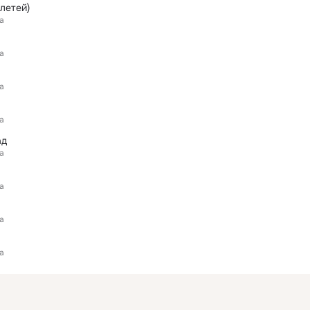
летей)
а
а
а
а
ад
а
а
а
а