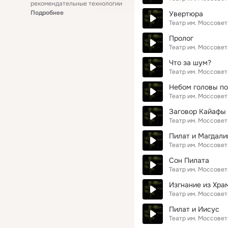
рекомендательные технологии
Подробнее
Увертюра
Театр им. Моссовет
Пролог
Театр им. Моссовет
Что за шум?
Театр им. Моссовет
Небом головы п
Театр им. Моссовет
Заговор Кайафы
Театр им. Моссовет
Пилат и Магдали
Театр им. Моссовет
Сон Пилата
Театр им. Моссовет
Изгнание из Хра
Театр им. Моссовет
Пилат и Иисус
Театр им. Моссовет