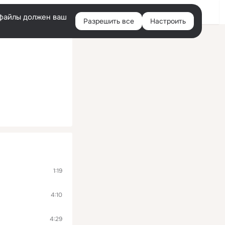
Войти
e-файлы должен ваш
Разрешить все
Настроить
Правая
колонка
1:19
4:10
4:29