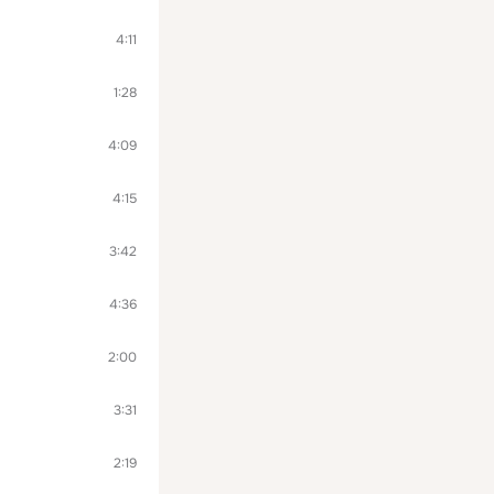
4:11
1:28
4:09
4:15
3:42
4:36
2:00
3:31
2:19