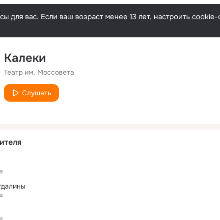
ы для вас. Если ваш возраст менее 13 лет, настроить cooki
Калеки
Театр им. Моссовета
Слушать
ителя
а
гдалины
а
а