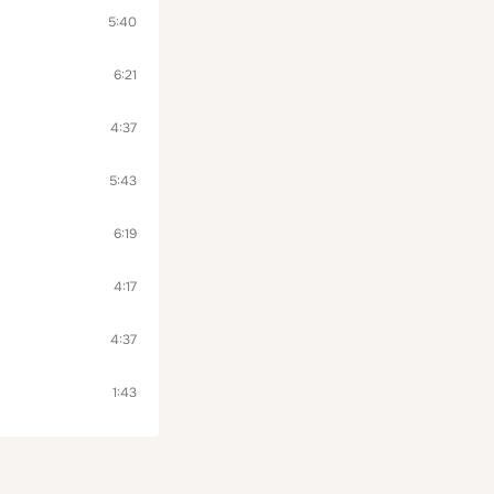
5:40
6:21
4:37
5:43
6:19
4:17
4:37
1:43