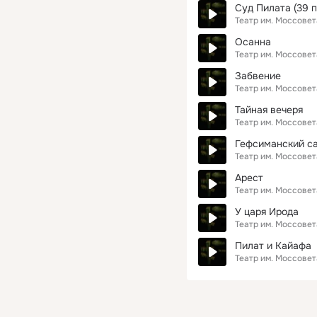
Суд Пилата (39 п
Театр им. Моссовет
Осанна
Театр им. Моссовет
Забвение
Театр им. Моссовет
Тайная вечеря
Театр им. Моссовет
Гефсиманский с
Театр им. Моссовет
Арест
Театр им. Моссовет
У царя Ирода
Театр им. Моссовет
Пилат и Кайафа
Театр им. Моссовет