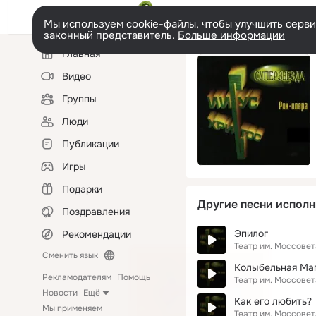
Мы используем cookie-файлы, чтобы улучшить сервис
законный представитель.
Больше информации
Левая
Главная
колонка
Видео
Группы
Люди
Публикации
Игры
Подарки
Другие песни исполн
Поздравления
Эпилог
Рекомендации
Театр им. Моссовет
Сменить язык
Колыбельная Ма
Рекламодателям
Помощь
Театр им. Моссовет
Новости
Ещё
Как его любить?
Мы применяем
Театр им. Моссовет