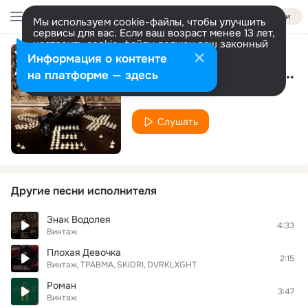
Войти
Мы используем cookie-файлы, чтобы улучшить
сервисы для вас. Если ваш возраст менее 13 лет,
настроить cookie-файлы должен ваш законный
представитель.
Больше информации
Информация о контенте
Когда рядом ты (DJ Sasha Dith Remix)
Разрешить все
Настроить
на платформе — здесь
Винтаж
Слушать
Другие песни исполнителя
Знак Водолея
4:33
Винтаж
Плохая Девочка
2:15
Винтаж
ТРАВМА
SKIDRI
DVRKLXGHT
Роман
3:47
Винтаж