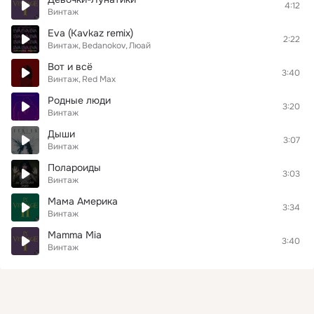
4:12
Винтаж
Eva (Kavkaz remix)
2:22
Винтаж
Bedanokov
Люай
Вот и всё
3:40
Винтаж
Red Max
Родные люди
3:20
Винтаж
Дыши
3:07
Винтаж
Полароиды
3:03
Винтаж
Мама Америка
3:34
Винтаж
Mamma Mia
3:40
Винтаж