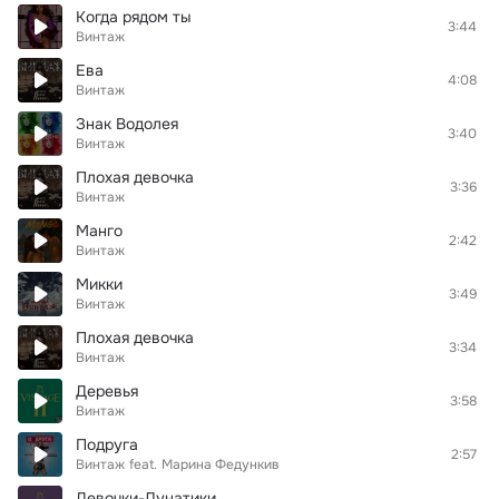
Когда рядом ты
3:44
Винтаж
Ева
4:08
Винтаж
Знак Водолея
3:40
Винтаж
Плохая девочка
3:36
Винтаж
Манго
2:42
Винтаж
Микки
3:49
Винтаж
Плохая девочка
3:34
Винтаж
Деревья
3:58
Винтаж
Подруга
2:57
Винтаж
feat.
Марина Федункив
Девочки-Лунатики