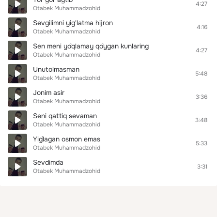
4:27
Otabek Muhammadzohid
Sevgilimni yig'latma hijron
4:16
Otabek Muhammadzohid
Sen meni yo`qlamay qo`ygan kunlaring
4:27
Otabek Muhammadzohid
Unutolmasman
5:48
Otabek Muhammadzohid
Jonim asir
3:36
Otabek Muhammadzohid
Seni qattiq sevaman
3:48
Otabek Muhammadzohid
Yig`lagan osmon emas
5:33
Otabek Muhammadzohid
Sevdimda
3:31
Otabek Muhammadzohid