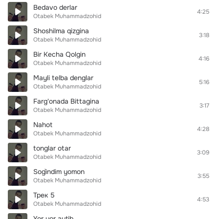
Bedavo derlar
4:25
Otabek Muhammadzohid
Shoshilma qizgina
3:18
Otabek Muhammadzohid
Bir Kecha Qolgin
4:16
Otabek Muhammadzohid
Mayli telba denglar
5:16
Otabek Muhammadzohid
Farg'onada Bittagina
3:17
Otabek Muhammadzohid
Nahot
4:28
Otabek Muhammadzohid
tonglar otar
3:09
Otabek Muhammadzohid
Sog`indim yomon
3:55
Otabek Muhammadzohid
Трек 5
4:53
Otabek Muhammadzohid
Yor yor aytib