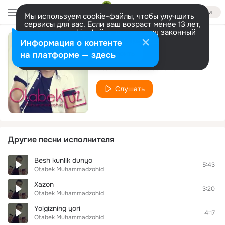
Войти
Мы используем cookie-файлы, чтобы улучшить
сервисы для вас. Если ваш возраст менее 13 лет,
настроить cookie-файлы должен ваш законный
представитель.
Больше информации
Информация о контенте
Notanish Qiz
Разрешить все
Настроить
на платформе — здесь
Otabek Muhammadzohid
Слушать
Другие песни исполнителя
Besh kunlik dunyo
5:43
Otabek Muhammadzohid
Xazon
3:20
Otabek Muhammadzohid
Yolgizning yori
4:17
Otabek Muhammadzohid