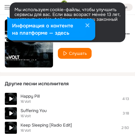
Войти
Мы используем cookie-файлы, чтобы улучшить
сервисы для вас. Если ваш возраст менее 13 лет,
настроить cookie-файлы должен ваш законный
представитель.
Больше информации
Информация о контенте
Girl Youll Be a Woman Soon
Разрешить все
Настроить
на платформе — здесь
16 Volt
Слушать
Другие песни исполнителя
Happy Pill
4:13
16 Volt
Suffering You
3:18
16 Volt
Keep Sleeping [Radio Edit]
2:50
16 Volt