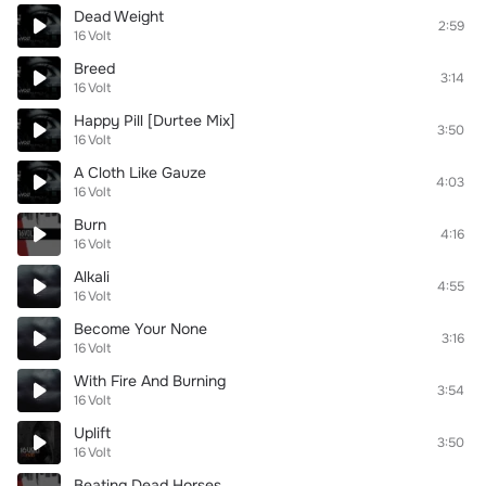
Dead Weight
2:59
16 Volt
Breed
3:14
16 Volt
Happy Pill [Durtee Mix]
3:50
16 Volt
A Cloth Like Gauze
4:03
16 Volt
Burn
4:16
16 Volt
Alkali
4:55
16 Volt
Become Your None
3:16
16 Volt
With Fire And Burning
3:54
16 Volt
Uplift
3:50
16 Volt
Beating Dead Horses