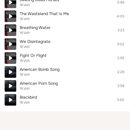
3:46
16 Volt
The Wasteland That Is Me
4:03
16 Volt
Breathing Water
3:23
16 Volt
We Disintegrate
3:02
16 Volt
Fight Or Flight
2:55
16 Volt
American Bomb Song
2:29
16 Volt
American Porn Song
3:59
16 Volt
Blackbird
3:40
16 Volt