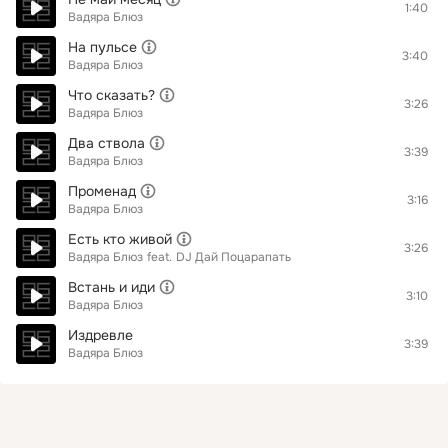
1:40
Вадяра Блюз
На пульсе
3:40
Вадяра Блюз
Что сказать?
3:26
Вадяра Блюз
Два ствола
3:39
Вадяра Блюз
Променад
3:16
Вадяра Блюз
Есть кто живой
3:26
Вадяра Блюз
feat.
DJ Дай Поцарапать
Встань и иди
3:10
Вадяра Блюз
Издревле
3:39
Вадяра Блюз