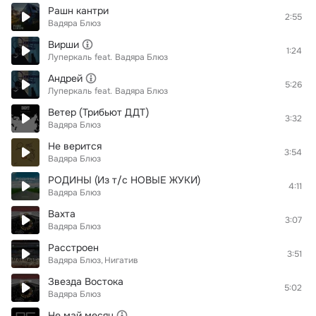
Рашн кантри
2:55
Вадяра Блюз
Вирши
1:24
Луперкаль
feat.
Вадяра Блюз
Андрей
5:26
Луперкаль
feat.
Вадяра Блюз
Ветер (Трибьют ДДТ)
3:32
Вадяра Блюз
Не верится
3:54
Вадяра Блюз
РОДИНЫ (Из т/с НОВЫЕ ЖУКИ)
4:11
Вадяра Блюз
Вахта
3:07
Вадяра Блюз
Расстроен
3:51
Вадяра Блюз
Нигатив
Звезда Востока
5:02
Вадяра Блюз
Не май месяц