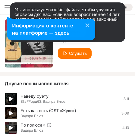
Войти
Мы используем cookie-файлы, чтобы улучшить
сервисы для вас. Если ваш возраст менее 13 лет,
настроить cookie-файлы должен ваш законный
представитель.
Больше информации
Информация о контенте
Омут
Разрешить все
Настроить
на платформе — здесь
Вадяра Блюз
Слушать
Другие песни исполнителя
Наведу суету
3:11
StaFFорд63
Вадяра Блюз
Есть как есть (OST «Жуки»)
3:09
Вадяра Блюз
По полюсам
4:13
Вадяра Блюз