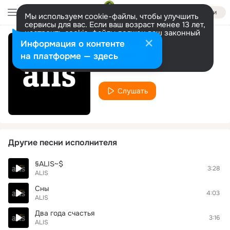
Войти
Мы используем cookie-файлы, чтобы улучшить
сервисы для вас. Если ваш возраст менее 13 лет,
настроить cookie-файлы должен ваш законный
представитель.
Больше информации
Информация о контенте
Друг Сашка
Разрешить все
Настроить
на платформе — здесь
ALIS
Слушать
Другие песни исполнителя
§ALIS~$
3:28
ALIS
Сны
4:03
ALIS
Два года счастья
3:16
ALIS