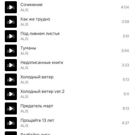
Сочинение
4:04
ALIS
Как же трудно
3:59
ALIS
Под ливнем листья
3:51
ALIS
Туманы
5:54
ALIS
Недописанные книги
3:23
ALIS
Холодный ветер
5:13
ALIS
Холодный ветер ver.2
5:11
ALIS
Предатель март
6:13
ALIS
Прощайте 13 лет
4:27
ALIS
Разбейте диск