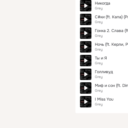
Никогда
Grey
С#ки (ft. Капа) (
Grey
Гонка 2. Слава (f
Grey
Ночь (ft. Керли, 
Grey
Ты и Я
Grey
Голливуд
Grey
Миф и сон (ft. D
Grey
I Miss You
Grey