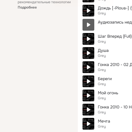
рекомендательные технологии
Подробнее
Дождь [-Ploua-] (f
Grey
Аудиозапись нед
Шаг Вперед (Full) 
Grey
Душа
Grey
Гонка 2010 - 02 Д
Grey
Береги
Grey
Мой огонь
Grey
Гонка 2010 - 10 Не
Grey
Мечта
Grey