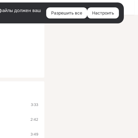
Войти
e-файлы должен ваш
Разрешить все
Настроить
Правая
колонка
3:33
2:42
3:49