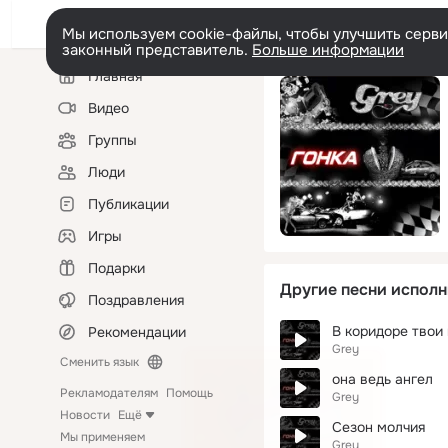
Мы используем cookie-файлы, чтобы улучшить сервис
законный представитель.
Больше информации
Левая
Главная
колонка
Видео
Группы
Люди
Публикации
Игры
Подарки
Другие песни исполн
Поздравления
В коридоре твои
Рекомендации
Grey
Сменить язык
она ведь ангел
Рекламодателям
Помощь
Grey
Новости
Ещё
Сезон молчия
Мы применяем
Grey