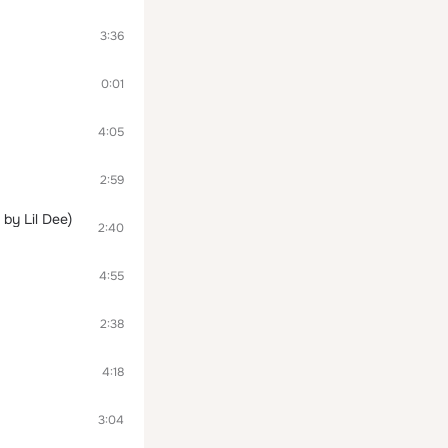
3:36
0:01
4:05
2:59
by Lil Dee)
2:40
4:55
2:38
4:18
3:04