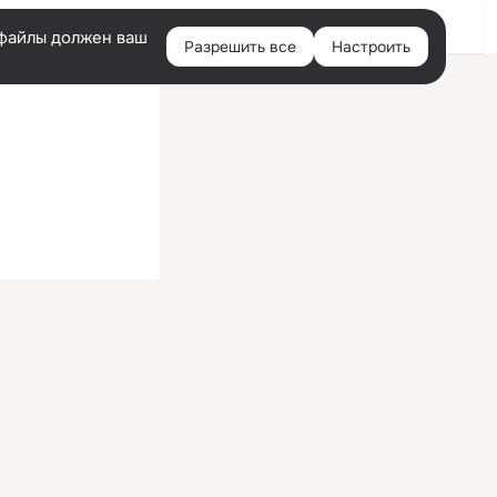
Войти
e-файлы должен ваш
Разрешить все
Настроить
Правая
колонка