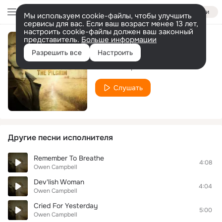
Войти
Мы используем cookie-файлы, чтобы улучшить
сервисы для вас. Если ваш возраст менее 13 лет,
настроить cookie-файлы должен ваш законный
представитель.
Больше информации
Wreckin' Ball
Разрешить все
Настроить
Owen Campbell
Слушать
Другие песни исполнителя
Remember To Breathe
4:08
Owen Campbell
Dev'lish Woman
4:04
Owen Campbell
Cried For Yesterday
5:00
Owen Campbell