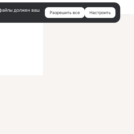
Войти
e-файлы должен ваш
Разрешить все
Настроить
Правая
колонка