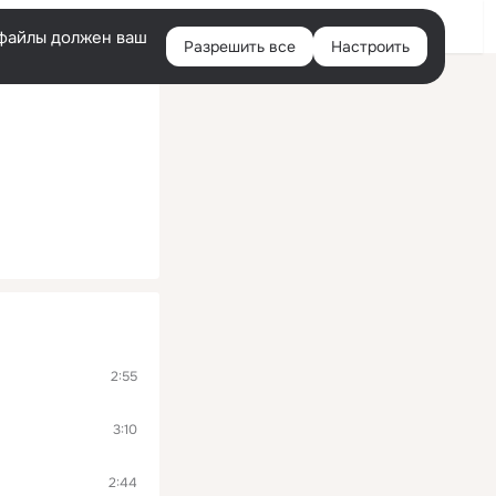
Войти
e-файлы должен ваш
Разрешить все
Настроить
Правая
колонка
2:55
3:10
2:44