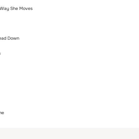
e Way She Moves
Head Down
s
me