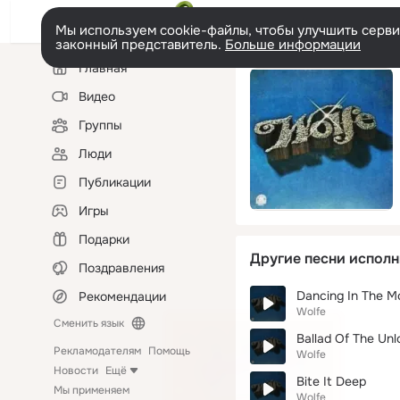
Мы используем cookie-файлы, чтобы улучшить сервис
законный представитель.
Больше информации
Левая
Главная
колонка
Видео
Группы
Люди
Публикации
Игры
Подарки
Другие песни исполн
Поздравления
Dancing In The M
Рекомендации
Wolfe
Сменить язык
Ballad Of The Un
Рекламодателям
Помощь
Wolfe
Новости
Ещё
Bite It Deep
Мы применяем
Wolfe