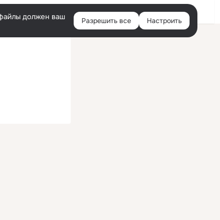
Войти
e-файлы должен ваш
Разрешить все
Настроить
Правая
колонка