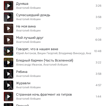
Дуняша
3:26
Анатолий Алёшин
Сумасшедший дождь
3:58
Анатолий Алёшин
Не моя вина
3:27
Анатолий Алёшин
Мой лучший друг
6:08
Анатолий Алёшин
Говорят, что в нашем веке
10:48
Юрий Антонов
Вицин Георгий
Владимир Винокур
Анатолий Алё
Бледный бармен (Часть Вселенной)
3:22
Александр Иванов
Анатолий Алёшин
Рябина
3:58
Анатолий Алёшин
Журавли
4:57
Анатолий Алёшин
Странная ночь.фрагмент из титров
1:44
Анатолий Алёшин
Прощай