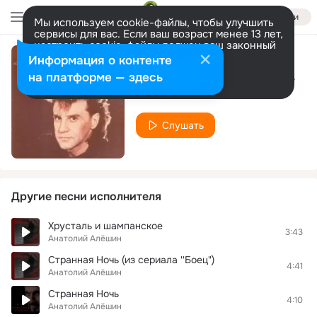
Войти
Мы используем cookie-файлы, чтобы улучшить
сервисы для вас. Если ваш возраст менее 13 лет,
настроить cookie-файлы должен ваш законный
представитель.
Больше информации
Информация о контенте
Я в тебя давно влюблён
Разрешить все
Настроить
на платформе — здесь
Анатолий Алёшин
Слушать
Другие песни исполнителя
Хрусталь и шампанское
3:43
Анатолий Алёшин
Странная Ночь (из сериала ''Боец")
4:41
Анатолий Алёшин
Странная Ночь
4:10
Анатолий Алёшин