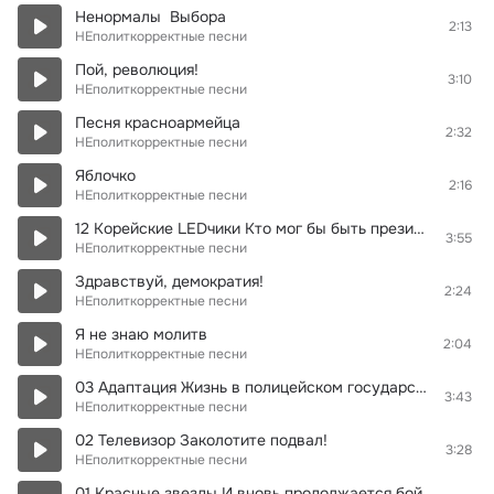
Ненормалы ­ Выбора
2:13
НЕполиткорректные песни
Пой, революция!
3:10
НЕполиткорректные песни
Песня красноармейца
2:32
НЕполиткорректные песни
Яблочко
2:16
НЕполиткорректные песни
12 Корейские LЕDчики Кто мог бы быть президентом
3:55
НЕполиткорректные песни
Здравствуй, демократия!
2:24
НЕполиткорректные песни
Я не знаю молитв
2:04
НЕполиткорректные песни
03 Адаптация Жизнь в полицейском государстве
3:43
НЕполиткорректные песни
02 Телевизор Заколотите подвал!
3:28
НЕполиткорректные песни
01 Красные звезды И вновь продолжается бой