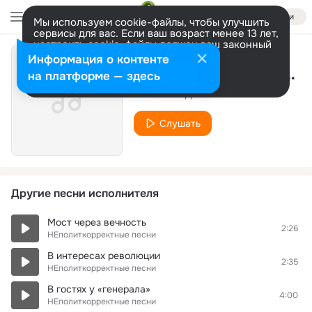
Войти
Мы используем cookie-файлы, чтобы улучшить
сервисы для вас. Если ваш возраст менее 13 лет,
настроить cookie-файлы должен ваш законный
представитель.
Больше информации
Информация о контенте
Что-то происходит в России
Разрешить все
Настроить
на платформе — здесь
НЕполиткорректные песни
Слушать
Другие песни исполнителя
Мост через вечность
2:26
НЕполиткорректные песни
В интересах революции
2:35
НЕполиткорректные песни
В гостях у «генерала»
4:00
НЕполиткорректные песни