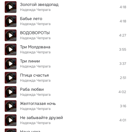
Золотой звездопад
4:18
Надежда Чепрага
Бабье лето
4:18
Надежда Чепрага
ВОДОВОРОТЫ
4:27
Надежда Чепрага
Три Молдована
3:55
Надежда Чепрага
Три линии
3:37
Надежда Чепрага
Птица счастья
2:51
Надежда Чепрага
Раба любви
4:02
Надежда Чепрага
Желтоглазая ночь
3:16
Надежда Чепрага
Не забывайте друзей
4:01
Надежда Чепрага
Нанэ цоха