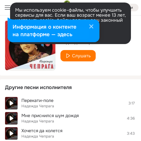
Войти
Мы используем cookie-файлы, чтобы улучшить
сервисы для вас. Если ваш возраст менее 13 лет,
настроить cookie-файлы должен ваш законный
представитель.
Больше информации
Информация о контенте
Я вижу тебя
Разрешить все
Настроить
на платформе — здесь
Надежда Чепрага
Слушать
Другие песни исполнителя
Перекати-поле
3:17
Надежда Чепрага
Мне приснился шум дождя
4:36
Надежда Чепрага
Хочется да колется
3:43
Надежда Чепрага