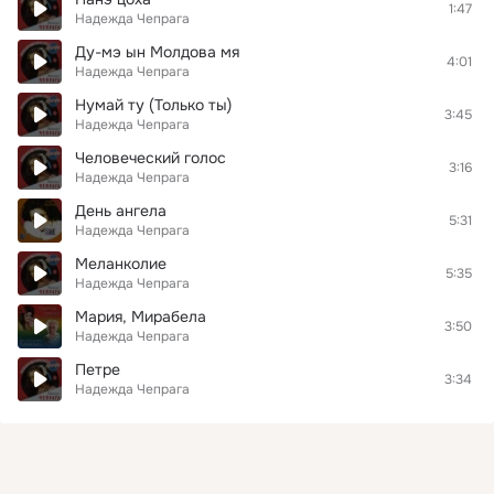
1:47
Надежда Чепрага
Ду-мэ ын Молдова мя
4:01
Надежда Чепрага
Нумай ту (Только ты)
3:45
Надежда Чепрага
Человеческий голос
3:16
Надежда Чепрага
День ангела
5:31
Надежда Чепрага
Меланколие
5:35
Надежда Чепрага
Мария, Мирабела
3:50
Надежда Чепрага
Петре
3:34
Надежда Чепрага