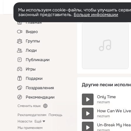
Мы используем cookie-файлы, чтобы улучшить сервис
законный представитель.
Больше информации
Левая
Главная
колонка
Видео
Группы
Люди
Публикации
Игры
Подарки
Другие песни исполн
Поздравления
Only Time
Рекомендации
neznam
Сменить язык
How Can We Live
Рекламодателям
Помощь
neznam
Новости
Ещё
Un-Break My Hea
Мы применяем
neznam