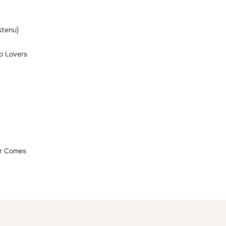
stenu)
o Lovers
er Comes