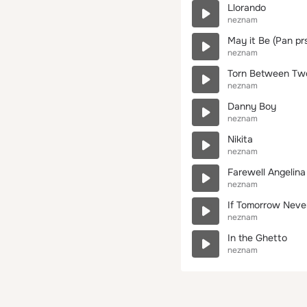
Llorando
neznam
May it Be (Pan pr
neznam
Torn Between Tw
neznam
Danny Boy
neznam
Nikita
neznam
Farewell Angelina
neznam
If Tomorrow Nev
neznam
In the Ghetto
neznam