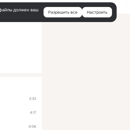
Войти
e-файлы должен ваш
Разрешить все
Настроить
Правая
колонка
3:33
4:17
4:06