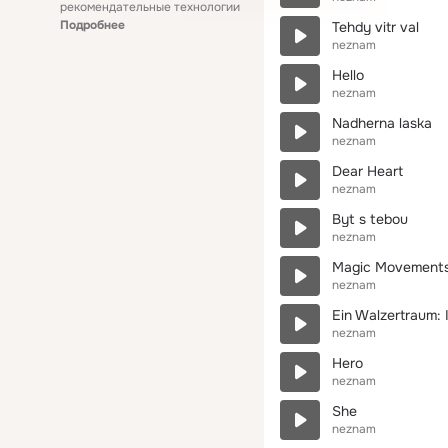
рекомендательные технологии
Подробнее
Tehdy vitr val
neznam
Hello
neznam
Nadherna laska
neznam
Dear Heart
neznam
Byt s tebou
neznam
Magic Movement
neznam
Ein Walzertraum: 
neznam
Hero
neznam
She
neznam