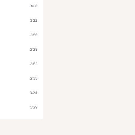
3:06
3:22
3:56
2:29
3:52
2:33
3:24
3:29