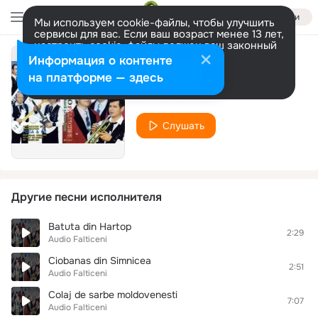
Войти
Мы используем cookie-файлы, чтобы улучшить
сервисы для вас. Если ваш возраст менее 13 лет,
настроить cookie-файлы должен ваш законный
представитель.
Больше информации
Информация о контенте
Joc din Falticeni
Разрешить все
Настроить
на платформе — здесь
Audio Falticeni
Слушать
Другие песни исполнителя
Batuta din Hartop
2:29
Audio Falticeni
Ciobanas din Simnicea
2:51
Audio Falticeni
Colaj de sarbe moldovenesti
7:07
Audio Falticeni