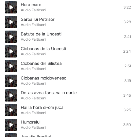
Hora mare
3:22
Audio Falticeni
Sarba lui Petrisor
3:28
Audio Falticeni
Batuta de la Uncesti
2:41
Audio Falticeni
Ciobanas de la Uncesti
2:24
Audio Falticeni
Ciobanas din Silistea
2:51
Audio Falticeni
Ciobanas moldovenesc
3:19
Audio Falticeni
De-as avea fantana-n curte
3:45
Audio Falticeni
Hai la hora si-om juca
3:25
Audio Falticeni
Humorelul
3:50
Audio Falticeni
Joc din Bradtel