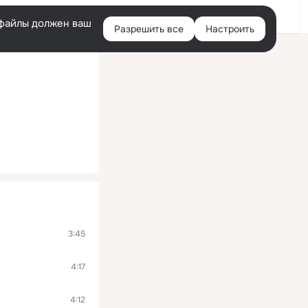
Войти
e-файлы должен ваш
Разрешить все
Настроить
Правая
колонка
3:45
4:17
4:12