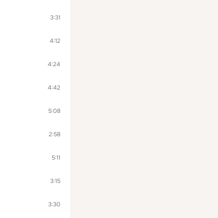
3:31
4:12
4:24
4:42
5:08
2:58
5:11
3:15
3:30