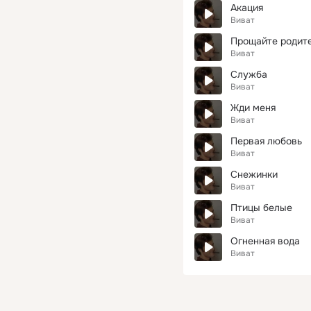
Акация
Виват
Прощайте родит
Виват
Служба
Виват
Жди меня
Виват
Первая любовь
Виват
Снежинки
Виват
Птицы белые
Виват
Огненная вода
Виват