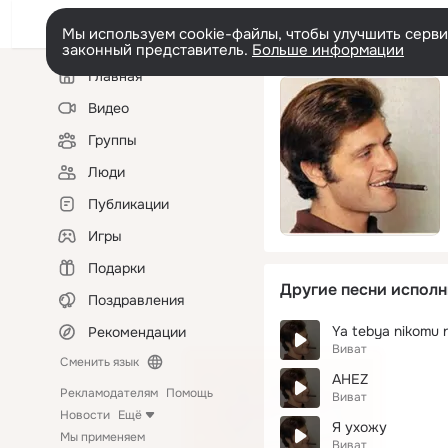
Мы используем cookie-файлы, чтобы улучшить сервис
законный представитель.
Больше информации
Левая
Главная
колонка
Видео
Группы
Люди
Публикации
Игры
Подарки
Другие песни исполн
Поздравления
Ya tebya nikomu 
Рекомендации
Виват
Сменить язык
AHEZ
Рекламодателям
Помощь
Виват
Новости
Ещё
Я ухожу
Мы применяем
Виват