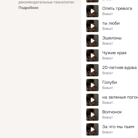
рекомендательные технологии
Подробнее
Опять тревога
Виват
ты люби
Виват
Эшелоны
Виват
Чужие края
Виват
20-летняя вдова
Виват
Голуби
Виват
на зеленые пого
Виват
Волчонок
Виват
За что мы пьем
Виват