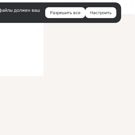
Войти
e-файлы должен ваш
Разрешить все
Настроить
Правая
колонка