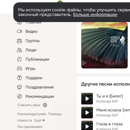
Мы используем cookie-файлы, чтобы улучшить сервис
законный представитель.
Больше информации
Левая
Главная
колонка
Видео
Группы
Люди
Публикации
Игры
Подарки
Другие песни исполн
Поздравления
Ты и я (Билет)
Рекомендации
Команда БАГ
Сменить язык
Меня искала (rem
Рекламодателям
Помощь
Команда БАГ
Новости
Ещё
Глаза в глаза
Мы применяем
Команда БАГ