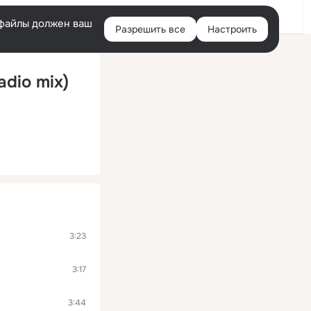
Войти
e-файлы должен ваш
Разрешить все
Настроить
Правая
колонка
dio mix)
3:23
3:17
3:44