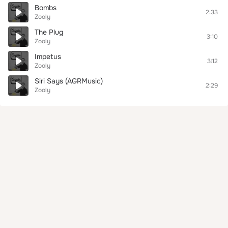
Bombs
2:33
Zooly
The Plug
3:10
Zooly
Impetus
3:12
Zooly
Siri Says (AGRMusic)
2:29
Zooly