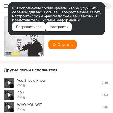
Войти
Мы используем cookie-файлы, чтобы улучшить
сервисы для вас. Если ваш возраст менее 13 лет,
настроить cookie-файлы должен ваш законный
представитель.
Больше информации
ROLLIN
Разрешить все
Настроить
Zooly
Слушать
Другие песни исполнителя
You Should Know
2:49
Zooly
40'z
4:03
Zooly
WHO YOU WIT
2:45
Zooly