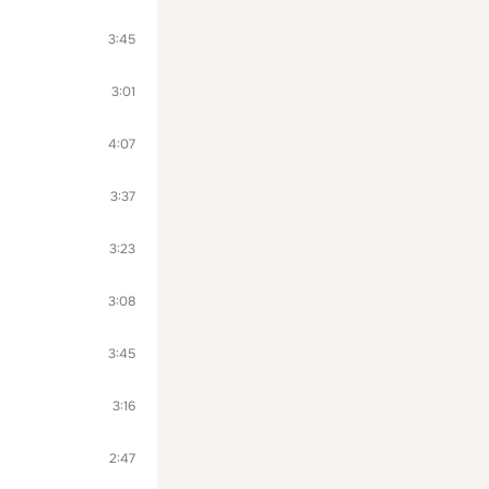
3:45
3:01
4:07
3:37
3:23
3:08
3:45
3:16
2:47