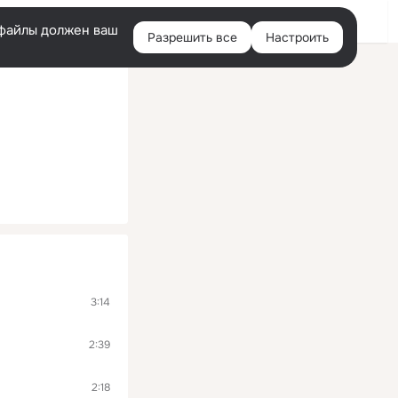
Войти
e-файлы должен ваш
Разрешить все
Настроить
Правая
колонка
3:14
2:39
2:18