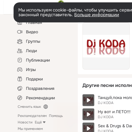
Мы используем cookie-файлы, чтобы улучшить сервис
законный представитель.
Больше информации
Левая
Главная
колонка
Видео
Группы
Люди
Публикации
Игры
Подарки
Другие песни исполн
Поздравления
Танцуй,пока мол
Рекомендации
DJ KODA
Сменить язык
Ну вот и ЛЕТО!!!
Рекламодателям
Помощь
DJ KODA
Новости
Ещё
Sex & Drugs & Da
Мы применяем
DJ KODA