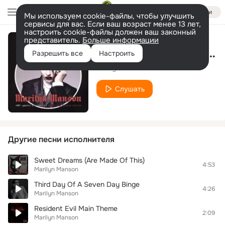
Войти
Мы используем cookie-файлы, чтобы улучшить
сервисы для вас. Если ваш возраст менее 13 лет,
настроить cookie-файлы должен ваш законный
представитель.
Больше информации
The Nobodies (Live Version)
Разрешить все
Настроить
Marilyn Manson
Слушать
Другие песни исполнителя
Sweet Dreams (Are Made Of This)
4:53
Marilyn Manson
Third Day Of A Seven Day Binge
4:26
Marilyn Manson
Resident Evil Main Theme
2:09
Marilyn Manson