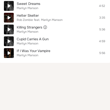
Sweet Dreams
4:52
Marilyn Manson
Helter Skelter
3:35
Rob Zombie
feat.
Marilyn Manson
Killing Strangers
5:36
Marilyn Manson
Cupid Carries A Gun
4:59
Marilyn Manson
If I Was Your Vampire
5:56
Marilyn Manson