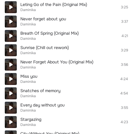
Leting Go of the Pain (Original Mix)
3:25
Daminika
Never forget about you
3:37
Daminika
Breath Of Spring (Original Mix)
4:21
Daminika
Sunrise (Chill out rework)
3:29
Daminika
Never Forget About You (Original Mix)
3:56
Daminika
Miss you
4:24
Daminika
Snatches of memory
4:54
Daminika
Every day without you
3:55
Daminika
Stargazing
4:23
Daminika
City Without You (Original Mix)