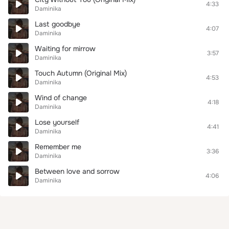
4:33
Daminika
Last goodbye
4:07
Daminika
Waiting for mirrow
3:57
Daminika
Touch Autumn (Original Mix)
4:53
Daminika
Wind of change
4:18
Daminika
Lose yourself
4:41
Daminika
Remember me
3:36
Daminika
Between love and sorrow
4:06
Daminika