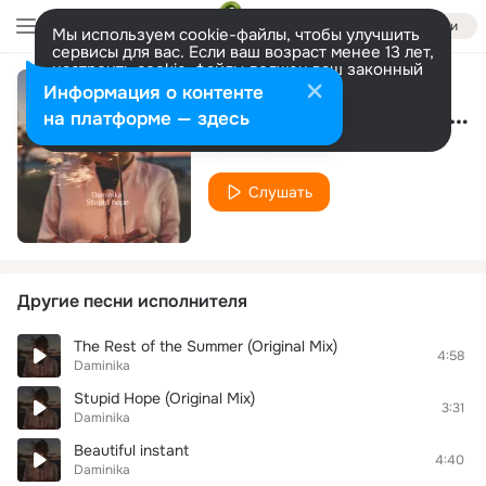
Войти
Мы используем cookie-файлы, чтобы улучшить
сервисы для вас. Если ваш возраст менее 13 лет,
настроить cookie-файлы должен ваш законный
представитель.
Больше информации
Информация о контенте
On the edge of the ocean
Разрешить все
Настроить
на платформе — здесь
Daminika
Слушать
Другие песни исполнителя
The Rest of the Summer (Original Mix)
4:58
Daminika
Stupid Hope (Original Mix)
3:31
Daminika
Beautiful instant
4:40
Daminika