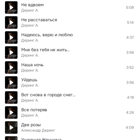
Не вдвоем
5:08
Деринг А.
Не расставаться
5:14
Деринг А.
Надеюсь, верю и люблю
4:37
Деринг А.
Мне без тебя не жить…
3:56
Деринг А.
Наша ночь
3:52
Деринг А.
Уйдешь
3:56
Деринг А.
Вот снова в городе снег…
4:19
Деринг А.
Все потеряв
4:26
Деринг А.
Две розы
4:09
Александр Деринг
Ушедшая Женщина